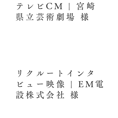
テレビCM | 宮崎
県立芸術劇場 様
リクルートインタ
ビュー映像 | EM電
設株式会社 様