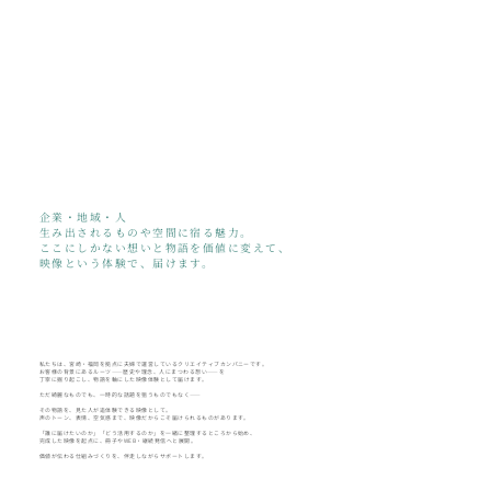
企業・地域・人
生み出されるものや空間に宿る魅力。
ここにしかない想いと物語を価値に変えて、
映像という体験で、届けます。
私たちは、宮崎・福岡を拠点に夫婦で運営しているクリエイティブカンパニーです。
お客様の背景にあるルーツ——歴史や理念、人にまつわる想い——を
丁寧に掘り起こし、物語を軸にした映像体験として届けます。
ただ綺麗なものでも、一時的な話題を狙うものでもなく——
その物語を、見た人が追体験できる映像として。
声のトーン、表情、空気感まで、映像だからこそ届けられるものがあります。
「誰に届けたいのか」「どう活用するのか」を一緒に整理するところから始め、
完成した映像を起点に、冊子やWEB・継続発信へと展開。
価値が伝わる仕組みづくりを、伴走しながらサポートします。