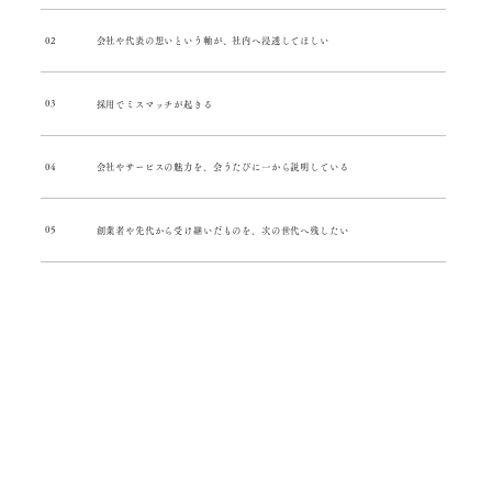
02
会社や代表の想いという軸が、社内へ浸透してほしい
03
採用でミスマッチが起きる
04
会社やサービスの魅力を、会うたびに一から説明している
05
創業者や先代から受け継いだものを、次の世代へ残したい