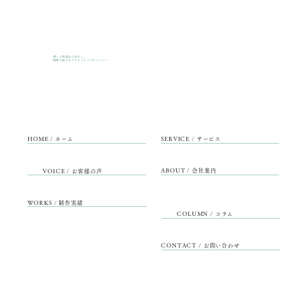
想いと物語をひきだし、
映像で届けるクリエイティブカンパニー
HOME / ホーム
SERVICE / サービス
ABOUT / 会社案内
VOICE / お客様の声
WORKS / 制作実績
COLUMN / コラム
CONTACT / お問い合わせ